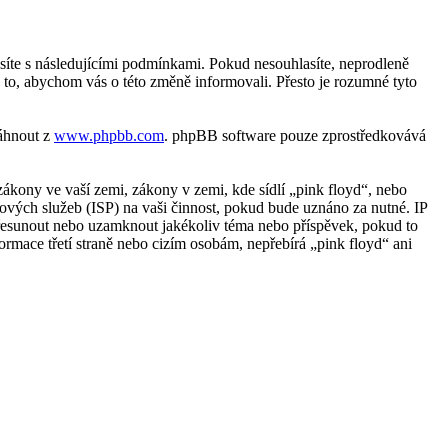
asíte s následujícími podmínkami. Pokud nesouhlasíte, neprodleně
 to, abychom vás o této změně informovali. Přesto je rozumné tyto
táhnout z
www.phpbb.com
. phpBB software pouze zprostředkovává
ákony ve vaší zemi, zákony v zemi, kde sídlí „pink floyd“, nebo
ových služeb (ISP) na vaši činnost, pokud bude uznáno za nutné. IP
, přesunout nebo uzamknout jakékoliv téma nebo příspěvek, pokud to
ormace třetí straně nebo cizím osobám, nepřebírá „pink floyd“ ani