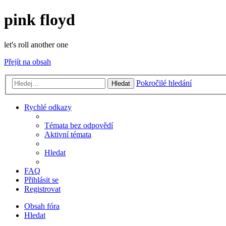
pink floyd
let's roll another one
Přejít na obsah
Pokročilé hledání
Hledat
Rychlé odkazy
Témata bez odpovědí
Aktivní témata
Hledat
FAQ
Přihlásit se
Registrovat
Obsah fóra
Hledat