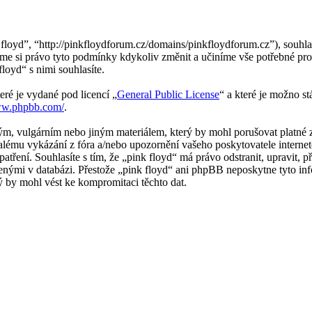
 floyd”, “http://pinkfloydforum.cz/domains/pinkfloydforum.cz”), souhl
jeme si právo tyto podmínky kdykoliv změnit a učiníme vše potřebné pro
oyd“ s nimi souhlasíte.
eré je vydané pod licencí „
General Public License
“ a které je možno s
ww.phpbb.com/
.
m, vulgárním nebo jiným materiálem, který by mohl porušovat platné z
alému vykázání z fóra a/nebo upozornění vašeho poskytovatele internet
patření. Souhlasíte s tím, že „pink floyd“ má právo odstranit, upravit
ženými v databázi. Přestože „pink floyd“ ani phpBB neposkytne tyto inf
 by mohl vést ke kompromitaci těchto dat.