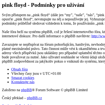
pink floyd - Podmínky pro užívání
Svým přístupem na „pink floyd“ (dále jen “my”, “naše”, “nás”, “pink
opusťte „pink floyd“, nevstupujte na něj a nepoužívejte jej. Vyhrazu
podmínky průběžně sledovat vzhledem k tomu, že používáním „pink fl
Naše fóra beží na systému phpBB, což je řešení internetového fóra, kt
internetové diskuze. Pro další informace o phpBB navštivte:
http://w
Zavazujete se nepřispívat na fórum pohoršujícím, hanlivým, nevhodný
platné mezinárodní právo. Tato činnost může vést k okamžitému a trv
adresy všech příspěvků jsou ukládány pro případné uplatnění těchto o
bude považovat za nutné. Jako uživatel souhlasíte se všemi údaji ulo
phpBB zodpovědnost za jakýkoliv pokus o vniknutí do systému, který
Obsah fóra
Všechny časy jsou v
UTC+01:00
Smazat cookies
Kontaktujte nás
Založeno na
phpBB
® Forum Software © phpBB Limited
Český překlad –
phpBB.cz