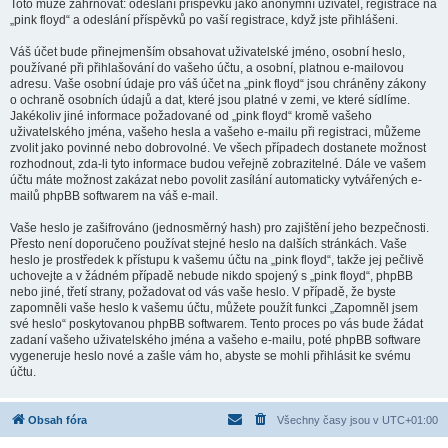
Toto může zahrnovat: odeslání příspěvků jako anonymní uživatel, registrace na
„pink floyd“ a odeslání příspěvků po vaší registrace, když jste přihlášeni.
Váš účet bude přinejmenším obsahovat uživatelské jméno, osobní heslo,
používané při přihlašování do vašeho účtu, a osobní, platnou e-mailovou
adresu. Vaše osobní údaje pro váš účet na „pink floyd“ jsou chráněny zákony
o ochraně osobních údajů a dat, které jsou platné v zemi, ve které sídlíme.
Jakékoliv jiné informace požadované od „pink floyd“ kromě vašeho
uživatelského jména, vašeho hesla a vašeho e-mailu při registraci, můžeme
zvolit jako povinné nebo dobrovolné. Ve všech případech dostanete možnost
rozhodnout, zda-li tyto informace budou veřejně zobrazitelné. Dále ve vašem
účtu máte možnost zakázat nebo povolit zasílání automaticky vytvářených e-
mailů phpBB softwarem na váš e-mail.
Vaše heslo je zašifrováno (jednosměrný hash) pro zajištění jeho bezpečnosti.
Přesto není doporučeno používat stejné heslo na dalších stránkách. Vaše
heslo je prostředek k přístupu k vašemu účtu na „pink floyd“, takže jej pečlivě
uchovejte a v žádném případě nebude nikdo spojený s „pink floyd“, phpBB
nebo jiné, třetí strany, požadovat od vás vaše heslo. V případě, že byste
zapomněli vaše heslo k vašemu účtu, můžete použít funkci „Zapomněl jsem
své heslo“ poskytovanou phpBB softwarem. Tento proces po vás bude žádat
zadaní vašeho uživatelského jména a vašeho e-mailu, poté phpBB software
vygeneruje heslo nové a zašle vám ho, abyste se mohli přihlásit ke svému
účtu.
Obsah fóra
Všechny časy jsou v
UTC+01:00