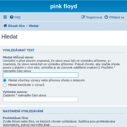
pink floyd
FAQ
Registrovat
Přihlásit se
Obsah fóra
Hledat
Hledat
VYHLEDÁVANÝ TEXT
Hledat klíčová slova:
Umístění
+
před slovem znamená, že slovo musí být ve výsledku přítomno, a
-
znamená, že slovo nemá být ve výsledku přítomno. Pokud chcete, aby stačila shoda
pouze s jedním z více slov, umístěte je do závorek oddělené znakem
|
. Použitím *
nahradíte část slova
Hledat všechny výrazy nebo přesnou shodu s dotazem
Hledat kterýkoliv z výrazů
Vyhledat autora:
Zadáním * nahradíte část slova
NASTAVENÍ VYHLEDÁVÁNÍ
Prohledávat fóra:
Zvolte fórum nebo fóra, ve kterých chcete vyhledávat. Subfóra jsou prohledávána
automaticky, pokud nezvolíte jinak.