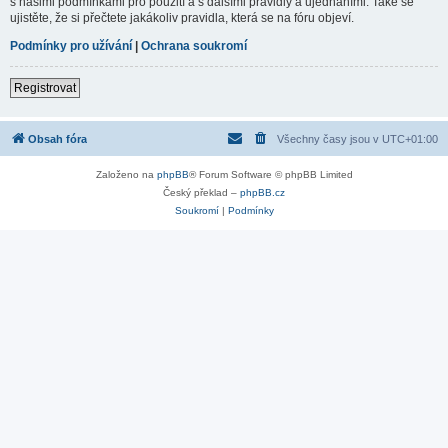
s našimi podmínkami pro použití a s dalšími pravidly a ujednáními. Také se
ujistěte, že si přečtete jakákoliv pravidla, která se na fóru objeví.
Podmínky pro užívání
|
Ochrana soukromí
Registrovat
Obsah fóra
Všechny časy jsou v
UTC+01:00
Založeno na
phpBB
® Forum Software © phpBB Limited
Český překlad –
phpBB.cz
Soukromí
|
Podmínky