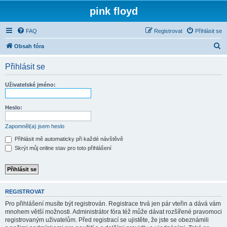
pink floyd
FAQ
Registrovat
Přihlásit se
H
Obsah fóra
l
Přihlásit se
e
d
Uživatelské jméno:
a
t
Heslo:
Zapomněl(a) jsem heslo
Přihlásit mě automaticky při každé návštěvě
Skrýt můj online stav pro toto přihlášení
REGISTROVAT
Pro přihlášení musíte být registrován. Registrace trvá jen pár vteřin a dává vám
mnohem větší možnosti. Administrátor fóra též může dávat rozšířené pravomoci
registrovaným uživatelům. Před registrací se ujistěte, že jste se obeznámili